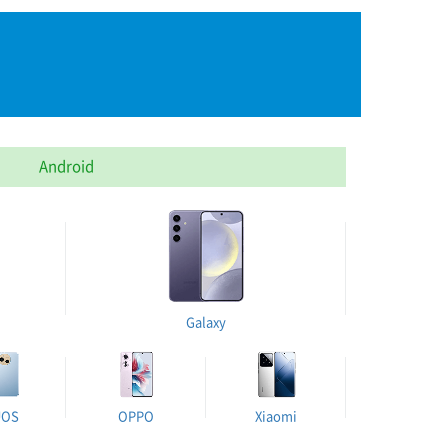
Android
Galaxy
UOS
OPPO
Xiaomi