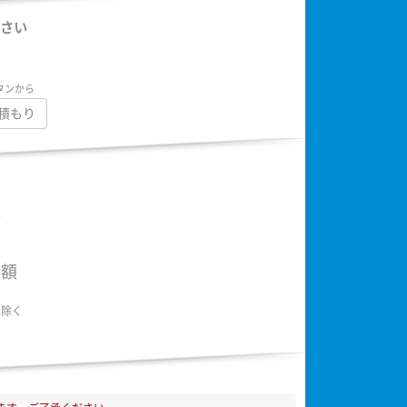
さい
タンから
積もり
額
金額
は除く