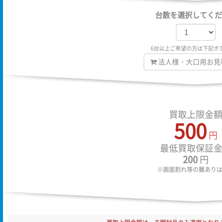
台数を選択してくだ
6台以上ご希望の方は下記ボ
法人様・大口用お見
買取上限金
500
円
最低買取保証
200
円
※画面割れ等の難あり