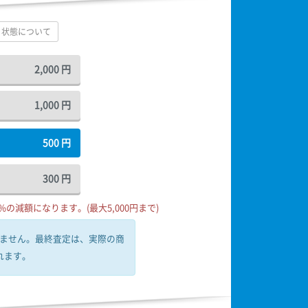
状態について
2,000
円
1,000
円
500
円
300
円
の減額になります。(最大5,000円まで)
ません。
最終査定は、実際の商
れます。