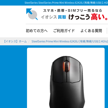
SteelSeries SteelSeries Prime Mini Wireless 62426J [有線
初めての方へ
ご利用ガイド
よくある質問
【イオシス】ホーム
SteelSeries Prime Mini Wireless 62426J [有線/無線/USB/2.4