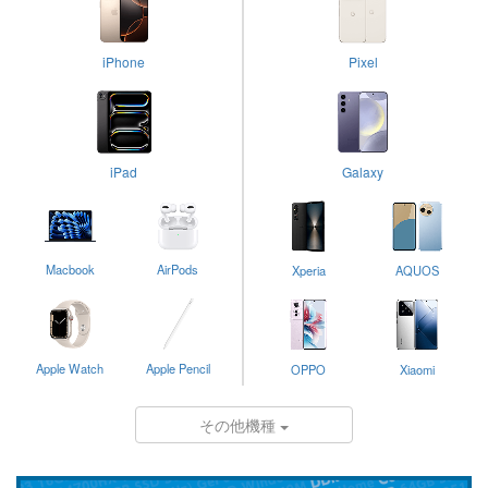
iPhone
Pixel
iPad
Galaxy
Macbook
AirPods
Xperia
AQUOS
Apple Watch
Apple Pencil
OPPO
Xiaomi
その他機種