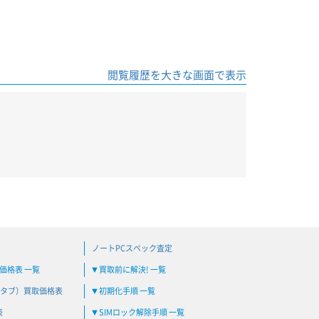
閲覧履歴を大きな画面で表示
ノートPCスペック査定
買取価格表 一覧
買取前に解決! 一覧
▼
タブ）買取価格表
初期化手順 一覧
▼
表
SIMロック解除手順 一覧
▼