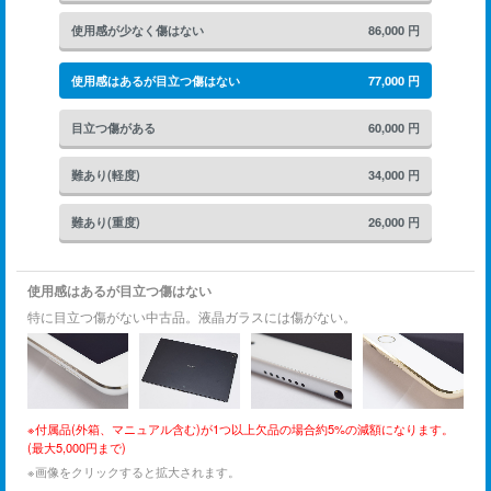
使用感が少なく傷はない
86,000
円
使用感はあるが目立つ傷はない
77,000
円
目立つ傷がある
60,000
円
難あり(軽度)
34,000
円
難あり(重度)
26,000
円
使用感はあるが目立つ傷はない
特に目立つ傷がない中古品。液晶ガラスには傷がない。
※付属品(外箱、マニュアル含む)が1つ以上欠品の場合約5%の減額になります。
(最大5,000円まで)
※画像をクリックすると拡大されます。