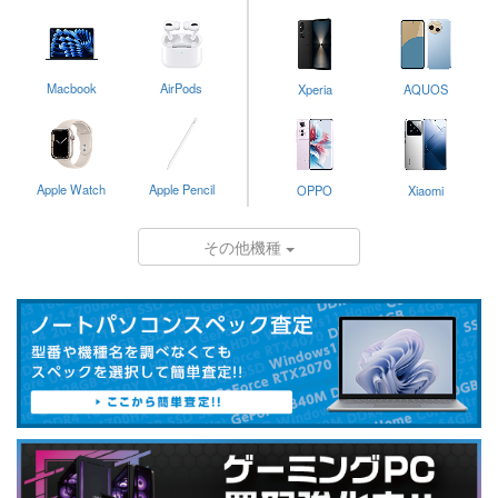
Macbook
AirPods
Xperia
AQUOS
Apple Watch
Apple Pencil
OPPO
Xiaomi
その他機種