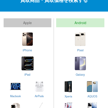
Apple
Android
iPhone
Pixel
iPad
Galaxy
Macbook
AirPods
Xperia
AQUOS