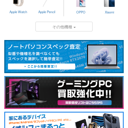
Apple Watch
Apple Pencil
OPPO
Xiaomi
その他機種