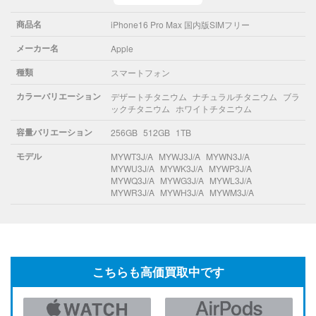
商品名
iPhone16 Pro Max 国内版SIMフリー
メーカー名
Apple
種類
スマートフォン
カラーバリエーション
デザートチタニウム
ナチュラルチタニウム
ブラ
ックチタニウム
ホワイトチタニウム
容量バリエーション
256GB
512GB
1TB
モデル
MYWT3J/A
MYWJ3J/A
MYWN3J/A
MYWU3J/A
MYWK3J/A
MYWP3J/A
MYWQ3J/A
MYWG3J/A
MYWL3J/A
MYWR3J/A
MYWH3J/A
MYWM3J/A
こちらも高価買取中です