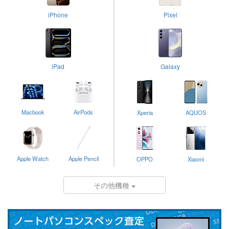
iPhone
Pixel
iPad
Galaxy
Macbook
AirPods
Xperia
AQUOS
Apple Watch
Apple Pencil
OPPO
Xiaomi
その他機種