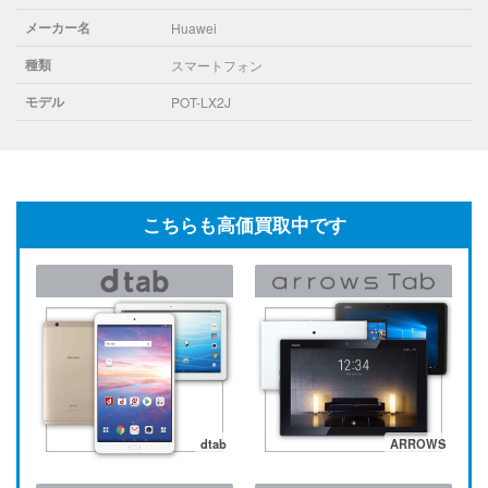
メーカー名
Huawei
種類
スマートフォン
モデル
POT-LX2J
こちらも高価買取中です
dtab
ARROWS