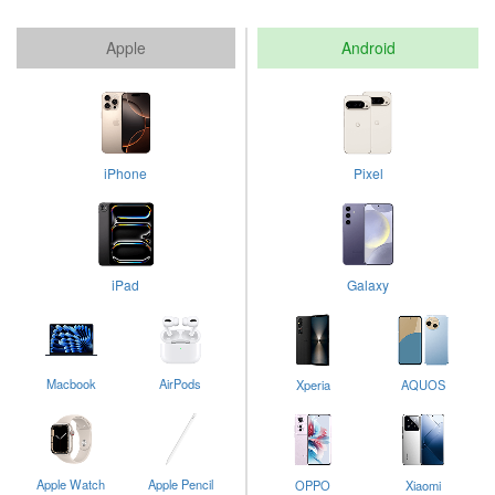
Apple
Android
iPhone
Pixel
iPad
Galaxy
Macbook
AirPods
Xperia
AQUOS
Apple Watch
Apple Pencil
OPPO
Xiaomi