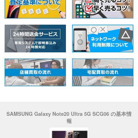
SAMSUNG Galaxy Note20 Ultra 5G SCG06 の基本情
報