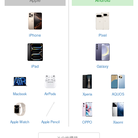
iPhone
Pixel
iPad
Galaxy
Macbook
AirPods
Xperia
AQUOS
Apple Watch
Apple Pencil
OPPO
Xiaomi
その他機種