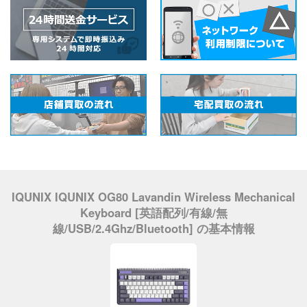
IQUNIX IQUNIX OG80 Lavandin Wireless Mechanical
Keyboard [英語配列/有線/無
線/USB/2.4Ghz/Bluetooth] の基本情報