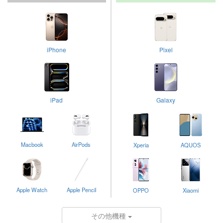
iPhone
Pixel
iPad
Galaxy
Macbook
AirPods
Xperia
AQUOS
Apple Watch
Apple Pencil
OPPO
Xiaomi
その他機種