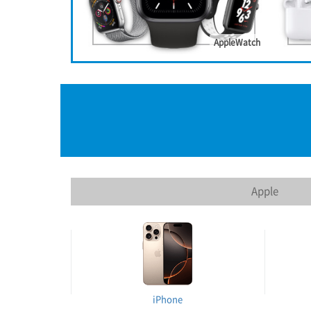
AppleWatch
Apple
iPhone