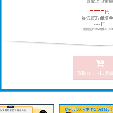
買取上限金
----
円
最低買取保証
----
円
※画面割れ等の難あり
買取カートに追