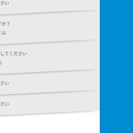
さい
すか？
とは
してください
ら
さい
さい