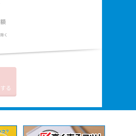
額
金額
は除く
加する