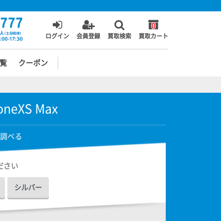
0
ログイン
会員登録
買取検索
買取カート
覧
クーポン
oneXS Max
調べる
ださい
シルバー