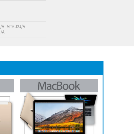
/A
MT6U2J/A
/A