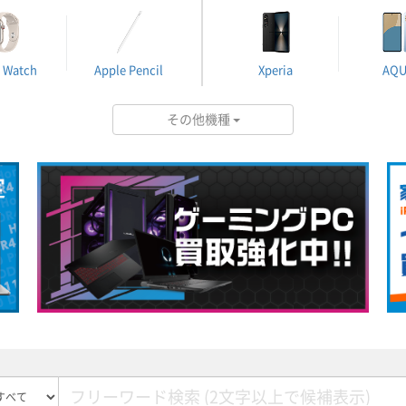
 Watch
Apple Pencil
Xperia
AQ
その他機種