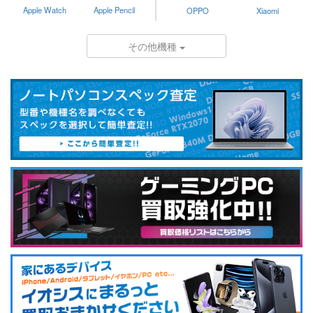
Apple Watch
Apple Pencil
OPPO
Xiaomi
その他機種