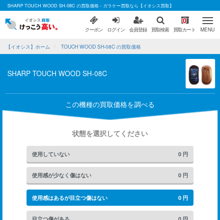
SHARP TOUCH WOOD SH-08C の買取価格 - ガラケー買取なら【イオシス買取】
0
クーポン
ログイン
会員登録
買取検索
買取カート
MENU
【イオシス】ホーム
TOUCH WOOD SH-08C の買取価格
SHARP TOUCH WOOD SH-08C
この機種の買取価格を調べる
状態を選択してください
使用していない
0
円
使用感が少なく傷はない
0
円
使用感はあるが目立つ傷はない
0
円
目立つ傷がある
0
円