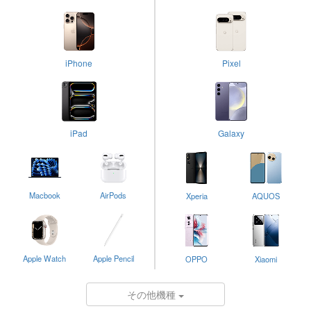
iPhone
Pixel
iPad
Galaxy
Macbook
AirPods
Xperia
AQUOS
Apple Watch
Apple Pencil
OPPO
Xiaomi
その他機種