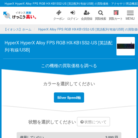
HyperX HyperX Alloy FPS RGB HX-KB1SS2-US [英語配列/有線/USB] の買取価格 - アクセサリ
0
クーポン
ログイン
会員登録
買取検索
買取カート
MENU
【イオシス】ホーム
HyperX Alloy FPS RGB HX-KB1SS2-US [英語配列/有線/USB] の買取
HyperX HyperX Alloy FPS RGB HX-KB1SS2-US [英語配
列/有線/USB]
この機種の買取価格を調べる
カラーを選択してください
Silver Speed軸
状態を選択してください
状態について
使用していない
3,000
円