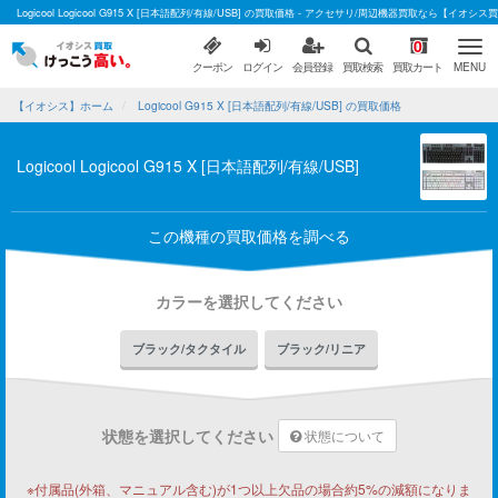
Logicool Logicool G915 X [日本語配列/有線/USB] の買取価格 - アクセサリ/周辺機器買取なら【イオシス
0
クーポン
ログイン
会員登録
買取検索
買取カート
MENU
【イオシス】ホーム
Logicool G915 X [日本語配列/有線/USB] の買取価格
Logicool Logicool G915 X [日本語配列/有線/USB]
この機種の買取価格を調べる
カラーを選択してください
ブラック/タクタイル
ブラック/リニア
状態を選択してください
状態について
※付属品(外箱、マニュアル含む)が1つ以上欠品の場合約5%の減額になりま