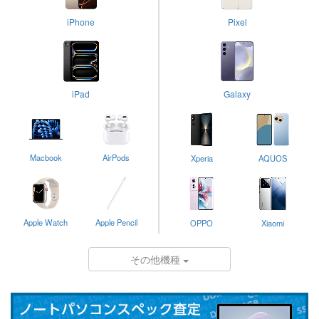
iPhone
Pixel
iPad
Galaxy
Macbook
AirPods
Xperia
AQUOS
Apple Watch
Apple Pencil
OPPO
Xiaomi
その他機種