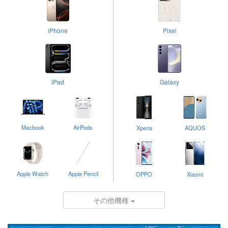
iPhone
Pixel
iPad
Galaxy
Macbook
AirPods
Xperia
AQUOS
Apple Watch
Apple Pencil
OPPO
Xiaomi
その他機種