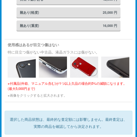
難あり(軽度)
25,000
円
難あり(重度)
16,000
円
使用感はあるが目立つ傷はない
特に目立つ傷がない中古品。液晶ガラスには傷がない。
※付属品(外箱、マニュアル含む)が1つ以上欠品の場合約5%の減額になります。
(最大5,000円まで)
※画像をクリックすると拡大されます。
選択した商品状態は、最終的な査定額には影響しません。
最終査定は、
実際の商品を確認してから決定されます。