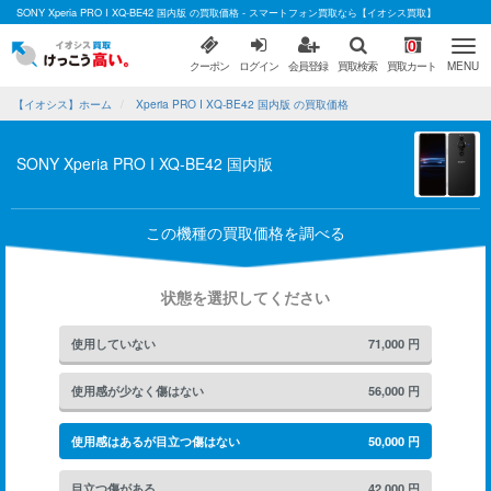
SONY Xperia PRO I XQ-BE42 国内版 の買取価格 - スマートフォン買取なら【イオシス買取】
0
クーポン
ログイン
会員登録
買取検索
買取カート
MENU
【イオシス】ホーム
Xperia PRO I XQ-BE42 国内版 の買取価格
SONY Xperia PRO I XQ-BE42 国内版
この機種の買取価格を調べる
状態を選択してください
使用していない
71,000
円
使用感が少なく傷はない
56,000
円
使用感はあるが目立つ傷はない
50,000
円
目立つ傷がある
42,000
円