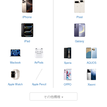
iPhone
Pixel
iPad
Galaxy
Macbook
AirPods
Xperia
AQUOS
Apple Watch
Apple Pencil
OPPO
Xiaomi
その他機種