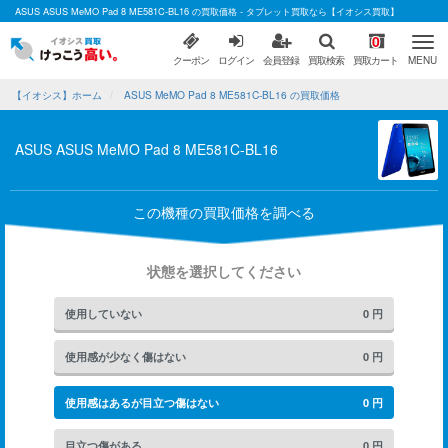
ASUS ASUS MeMO Pad 8 ME581C-BL16 の買取価格 - タブレット買取なら【イオシス買取】
0
クーポン
ログイン
会員登録
買取検索
買取カート
MENU
【イオシス】ホーム
ASUS MeMO Pad 8 ME581C-BL16 の買取価格
ASUS ASUS MeMO Pad 8 ME581C-BL16
この機種の買取価格を調べる
状態を選択してください
使用していない
0
円
使用感が少なく傷はない
0
円
使用感はあるが目立つ傷はない
0
円
目立つ傷がある
0
円