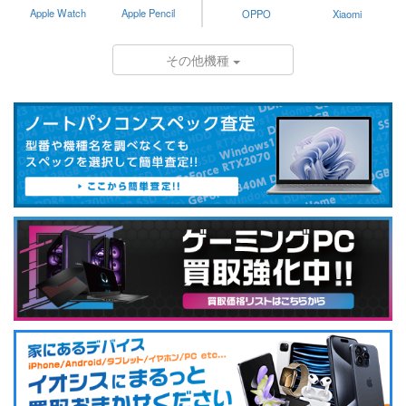
Apple Watch
Apple Pencil
OPPO
Xiaomi
その他機種