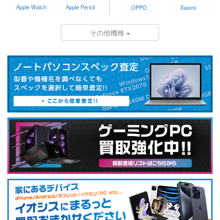
Apple Watch
Apple Pencil
OPPO
Xiaomi
その他機種