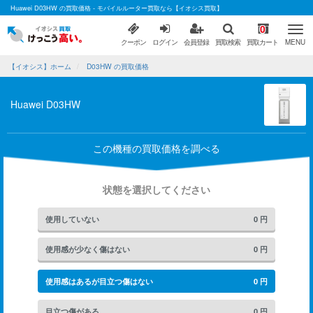
Huawei D03HW の買取価格 - モバイルルーター買取なら【イオシス買取】
0
クーポン
ログイン
会員登録
買取検索
買取カート
MENU
【イオシス】ホーム
D03HW の買取価格
Huawei D03HW
この機種の買取価格を調べる
状態を選択してください
使用していない
0
円
使用感が少なく傷はない
0
円
使用感はあるが目立つ傷はない
0
円
目立つ傷がある
0
円