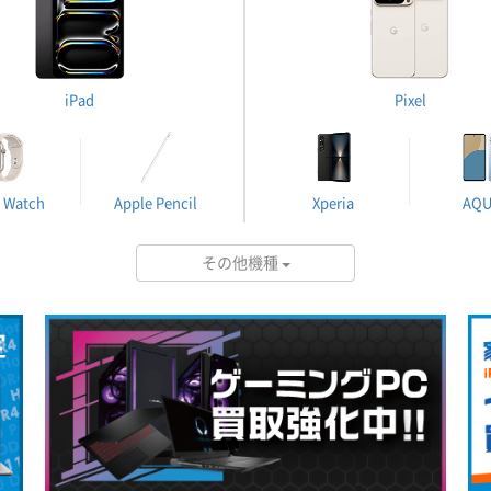
iPad
Pixel
 Watch
Apple Pencil
Xperia
AQ
その他機種