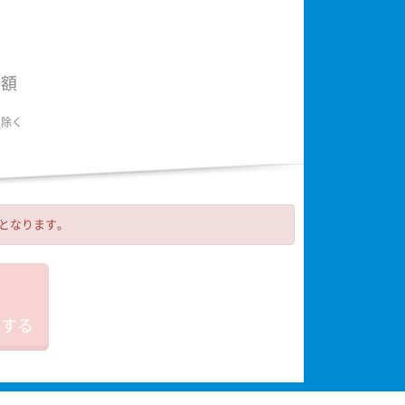
額
金額
は除く
可となります。
加する