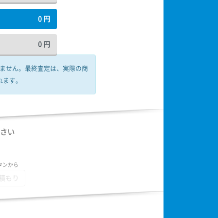
0
円
0
円
ません。
最終査定は、実際の商
れます。
さい
タンから
積もり