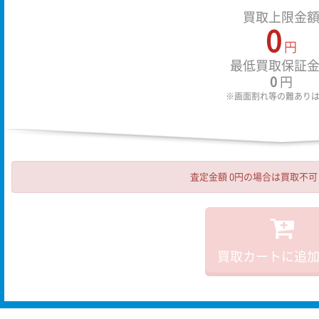
買取上限金
0
円
最低買取保証
0
円
※画面割れ等の難あり
査定金額 0円の場合は買取不
買取カートに追