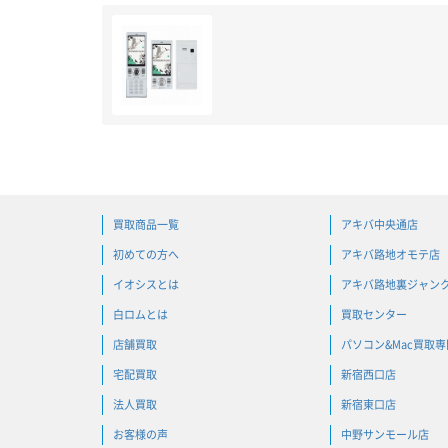
買取商品一覧
アキバ中央通店
初めての方へ
アキバ路地オモテ店
イオシスとは
アキバ路地裏ジャン
白ロムとは
買取センター
店舗買取
パソコン&Mac買取
宅配買取
新宿西口店
法人買取
新宿東口店
お客様の声
中野サンモール店