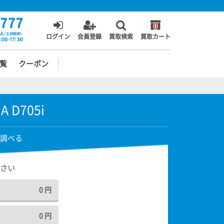
0
ログイン
会員登録
買取検索
買取カート
覧
クーポン
A D705i
調べる
さい
0
円
0
円