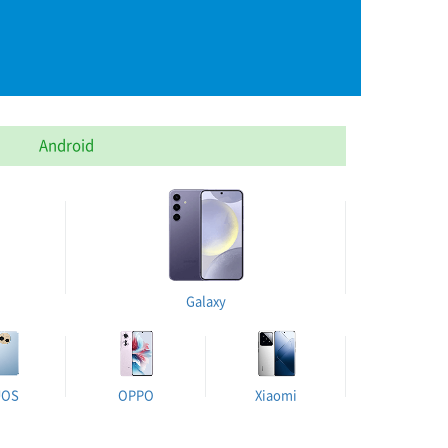
Android
Galaxy
UOS
OPPO
Xiaomi