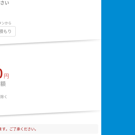
さい
タンから
積もり
額
0
円
金額
は除く
ます。ご了承ください。