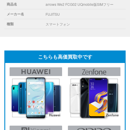
商品名
arrows We2 FCG02 UQmobile版SIMフリー
メーカー名
FUJITSU
種類
スマートフォン
こちらも高価買取中です
Huawei
Zenfone