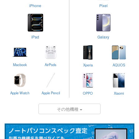
iPhone
Pixel
iPad
Galaxy
Macbook
AirPods
Xperia
AQUOS
Apple Watch
Apple Pencil
OPPO
Xiaomi
その他機種