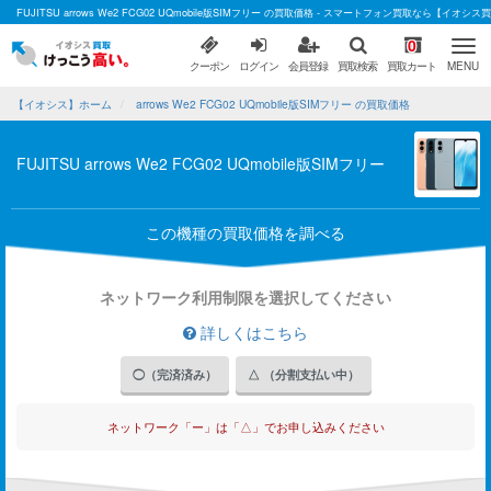
FUJITSU arrows We2 FCG02 UQmobile版SIMフリー の買取価格 - スマートフォン買取なら【イオシス
0
クーポン
ログイン
会員登録
買取検索
買取カート
MENU
【イオシス】ホーム
arrows We2 FCG02 UQmobile版SIMフリー の買取価格
FUJITSU arrows We2 FCG02 UQmobile版SIMフリー
この機種の買取価格を調べる
ネットワーク利用制限を選択してください
詳しくはこちら
◯（完済済み）
△ （分割支払い中）
ネットワーク「ー」は「△」でお申し込みください