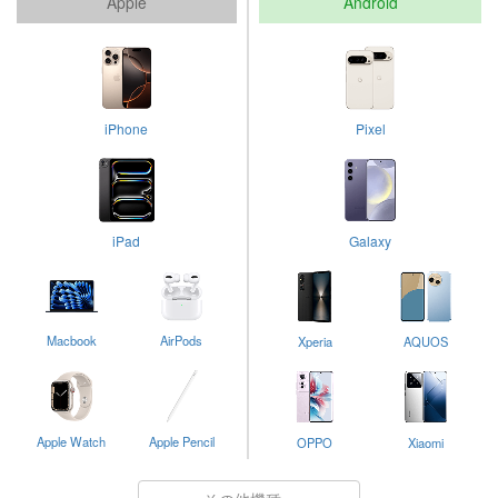
Apple
Android
iPhone
Pixel
iPad
Galaxy
Macbook
AirPods
Xperia
AQUOS
Apple Watch
Apple Pencil
OPPO
Xiaomi