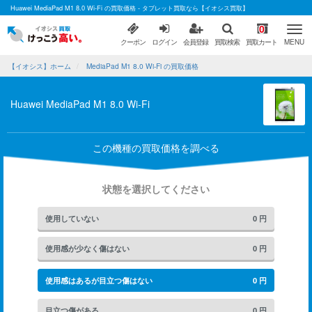
Huawei MediaPad M1 8.0 Wi-Fi の買取価格 - タブレット買取なら【イオシス買取】
0
クーポン
ログイン
会員登録
買取検索
買取カート
MENU
【イオシス】ホーム
MediaPad M1 8.0 Wi-Fi の買取価格
Huawei MediaPad M1 8.0 Wi-Fi
この機種の買取価格を調べる
状態を選択してください
使用していない
0
円
使用感が少なく傷はない
0
円
使用感はあるが目立つ傷はない
0
円
目立つ傷がある
0
円