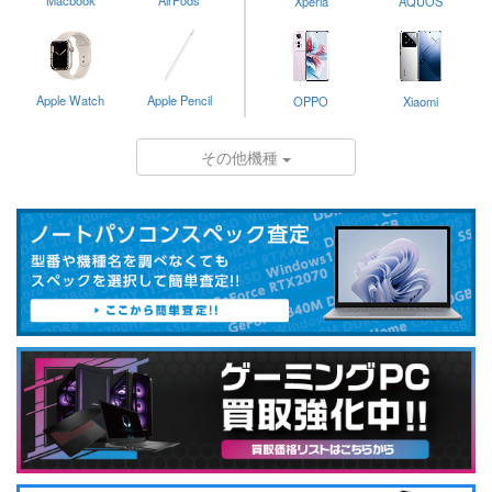
Macbook
AirPods
Xperia
AQUOS
Apple Watch
Apple Pencil
OPPO
Xiaomi
その他機種