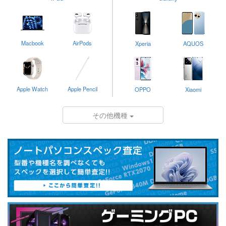
Macbook
AirPods
Xperia
AQUOS
Apple Watch
Apple Pencil
OPPO
Xiaomi
その他機種