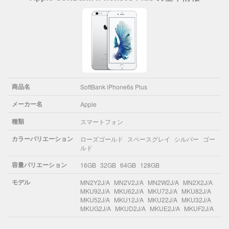
商品名
SoftBank iPhone6s Plus
メーカー名
Apple
種類
スマートフォン
カラーバリエーション
ローズゴールド
スペースグレイ
シルバー
ゴー
ルド
容量バリエーション
16GB
32GB
64GB
128GB
モデル
MN2Y2J/A
MN2V2J/A
MN2W2J/A
MN2X2J/A
MKU92J/A
MKU62J/A
MKU72J/A
MKU82J/A
MKU52J/A
MKU12J/A
MKU22J/A
MKU32J/A
MKUG2J/A
MKUD2J/A
MKUE2J/A
MKUF2J/A