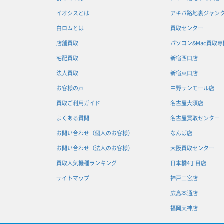
イオシスとは
アキバ路地裏ジャン
白ロムとは
買取センター
店舗買取
パソコン&Mac買取
宅配買取
新宿西口店
法人買取
新宿東口店
お客様の声
中野サンモール店
買取ご利用ガイド
名古屋大須店
よくある質問
名古屋買取センター
お問い合わせ（個人のお客様）
なんば店
お問い合わせ（法人のお客様）
大阪買取センター
買取人気機種ランキング
日本橋4丁目店
サイトマップ
神戸三宮店
広島本通店
福岡天神店