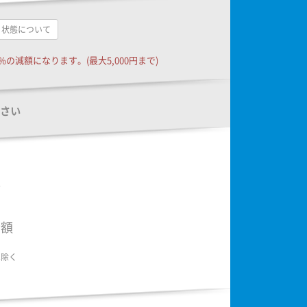
状態について
の減額になります。(最大5,000円まで)
さい
額
金額
は除く