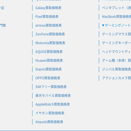
ク店
Galaxy買取価格表
ペンタブレット（液
Pixel買取価格表
MacBook買取価格
専門館
arrows買取価格表
ゲーミングノートP
▼
ZenFone買取価格表
ゲーミングマウス買
Motorola買取価格表
ゲーミングキーボー
AQUOS買取価格表
ヘッドマウントディ
Huawei買取価格表
ゲーム機（本体）買
Xiaomi買取価格表
ジンバル買取価格表
OPPO買取価格表
アクションカメラ買
SIMフリー買取価格表
楽天モバイル買取価格表
AppleWatch買取価格表
イヤホン買取価格表
Airpods買取価格表