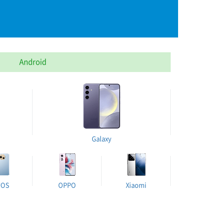
Android
Galaxy
UOS
OPPO
Xiaomi