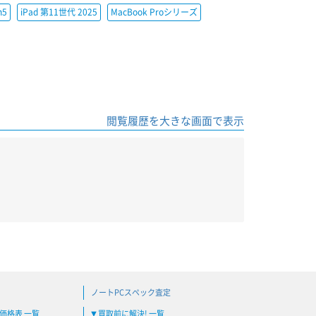
h5
iPad 第11世代 2025
MacBook Proシリーズ
閲覧履歴を大きな画面で表示
ノートPCスペック査定
買取価格表 一覧
買取前に解決! 一覧
▼