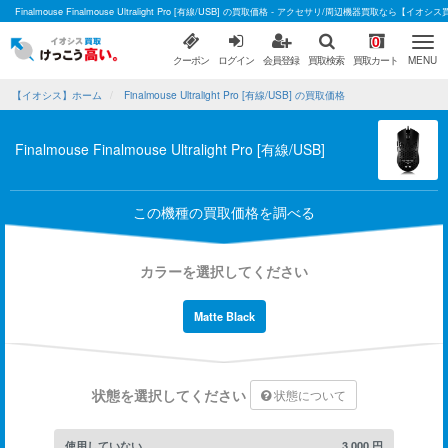
Finalmouse Finalmouse Ultralight Pro [有線/USB] の買取価格 - アクセサリ/周辺機器買取なら【イオシ
0
クーポン
ログイン
会員登録
買取検索
買取カート
MENU
【イオシス】ホーム
Finalmouse Ultralight Pro [有線/USB] の買取価格
Finalmouse Finalmouse Ultralight Pro [有線/USB]
この機種の買取価格を調べる
カラーを選択してください
Matte Black
状態を選択してください
状態について
使用していない
3,000
円