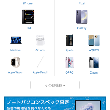
iPhone
Pixel
iPad
Galaxy
Macbook
AirPods
Xperia
AQUOS
Apple Watch
Apple Pencil
OPPO
Xiaomi
その他機種