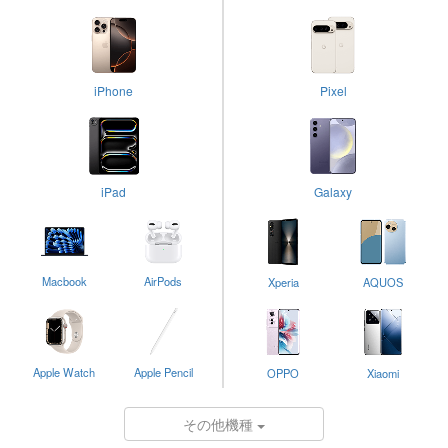
iPhone
Pixel
iPad
Galaxy
Macbook
AirPods
Xperia
AQUOS
Apple Watch
Apple Pencil
OPPO
Xiaomi
その他機種