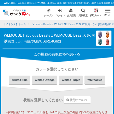
WLMOUSE Fabulous Beasts x WLMOUSE Beast X 8k 有獣焉コラボ [有線/無線/USB/2.4Gh
0
クーポン
ログイン
会員登録
買取検索
買取カート
MENU
【イオシス】ホーム
Fabulous Beasts x WLMOUSE Beast X 8k 有獣焉コラボ [有線/無線/
WLMOUSE Fabulous Beasts x WLMOUSE Beast X 8k 有
獣焉コラボ [有線/無線/USB/2.4Ghz]
この機種の買取価格を調べる
カラーを選択してください
White&Blue
White&Orange
White&Purple
White&Red
状態を選択してください
状態について
※付属品(外箱、マニュアル含む)が1つ以上欠品の場合約5%の減額になりま