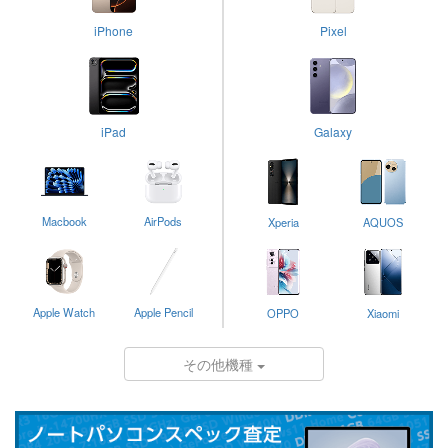
iPhone
Pixel
iPad
Galaxy
Macbook
AirPods
Xperia
AQUOS
Apple Watch
Apple Pencil
OPPO
Xiaomi
その他機種