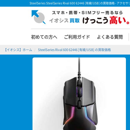
SteelSeries SteelSeries Rival 600 62446 [有線/USB] の買取価
初めての方へ
ご利用ガイド
よくある質問
【イオシス】ホーム
SteelSeries Rival 600 62446 [有線/USB] の買取価格