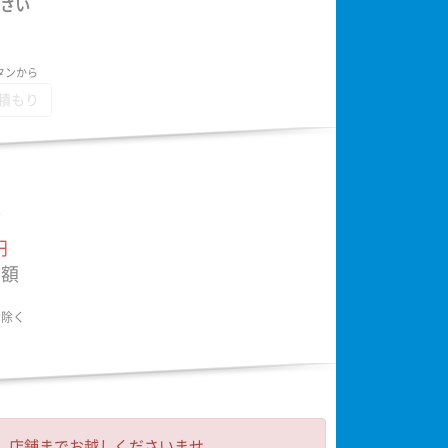
さい
タンから
積もり
額
円
金額
は除く
 店舗までお越しくださいませ。