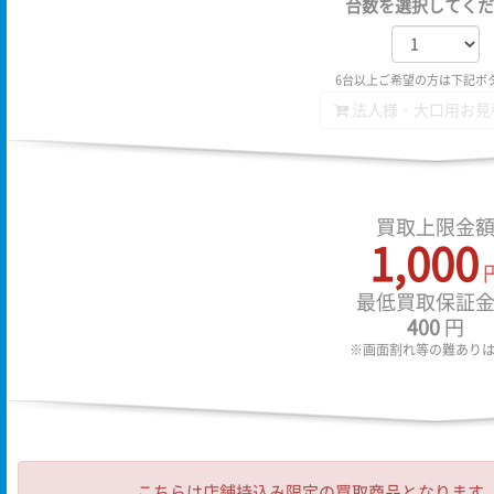
台数を選択してくだ
6台以上ご希望の方は下記ボ
法人様・大口用お見
買取上限金
1,000
最低買取保証
400
円
※画面割れ等の難あり
こちらは店舗持込み限定の買取商品となります。