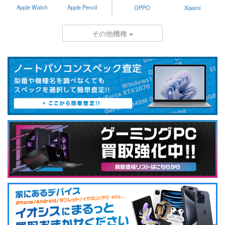
Apple Watch
Apple Pencil
OPPO
Xiaomi
その他機種