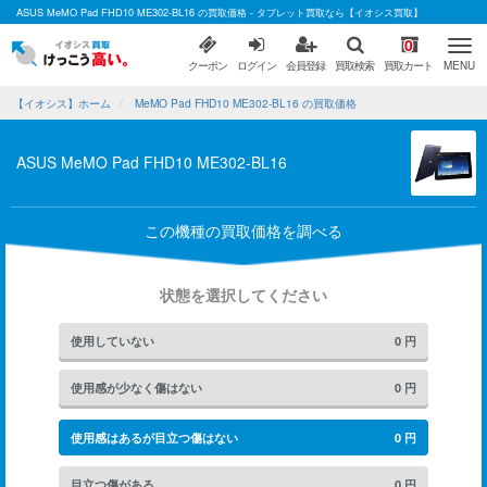
ASUS MeMO Pad FHD10 ME302-BL16 の買取価格 - タブレット買取なら【イオシス買取】
0
クーポン
ログイン
会員登録
買取検索
買取カート
MENU
【イオシス】ホーム
MeMO Pad FHD10 ME302-BL16 の買取価格
ASUS MeMO Pad FHD10 ME302-BL16
この機種の買取価格を調べる
状態を選択してください
使用していない
0
円
使用感が少なく傷はない
0
円
使用感はあるが目立つ傷はない
0
円
目立つ傷がある
0
円