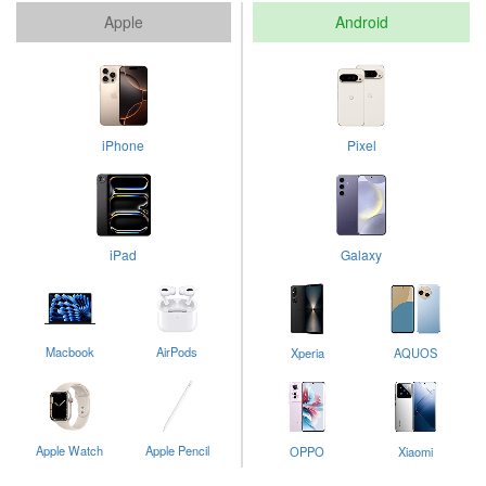
Apple
Android
iPhone
Pixel
iPad
Galaxy
Macbook
AirPods
Xperia
AQUOS
Apple Watch
Apple Pencil
OPPO
Xiaomi