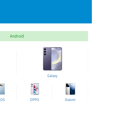
Android
Galaxy
UOS
OPPO
Xiaomi