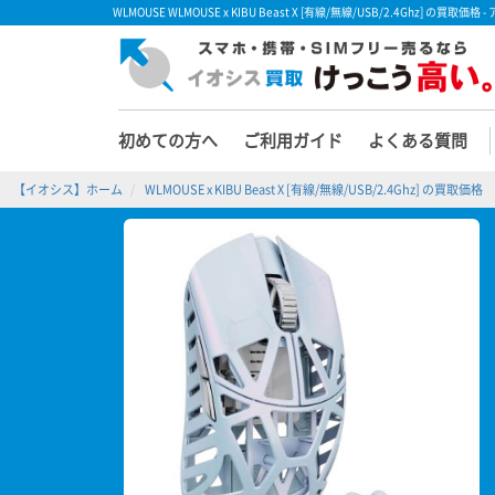
WLMOUSE WLMOUSE x KIBU Beast X [有線/無線/USB/2.4Ghz]
初めての方へ
ご利用ガイド
よくある質問
【イオシス】ホーム
WLMOUSE x KIBU Beast X [有線/無線/USB/2.4Ghz] の買取価格