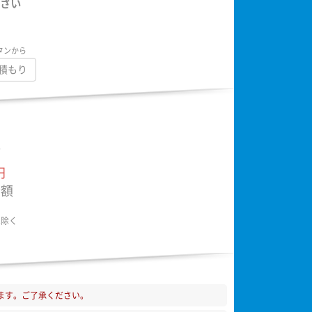
さい
タンから
積もり
額
円
金額
は除く
ます。ご了承ください。