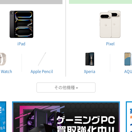
iPad
Pixel
 Watch
Apple Pencil
Xperia
AQ
その他機種