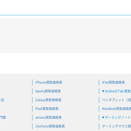
iPhone買取価格表
iPad買取価格表
Xperia買取価格表
Android Tab 
▼
ク店
Galaxy買取価格表
ペンタブレット（液
Pixel買取価格表
MacBook買取価格
専門館
arrows買取価格表
ゲーミングノートP
▼
ZenFone買取価格表
ゲーミングマウス買