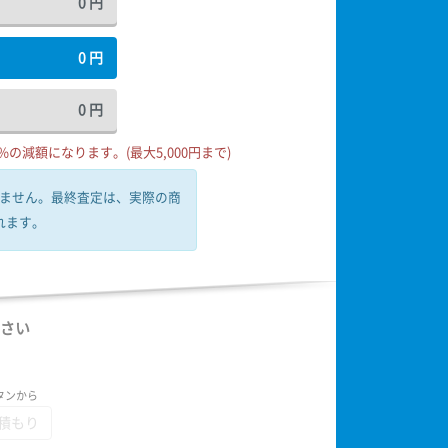
0
円
0
円
0
円
の減額になります。(最大5,000円まで)
ません。
最終査定は、実際の商
れます。
さい
タンから
積もり