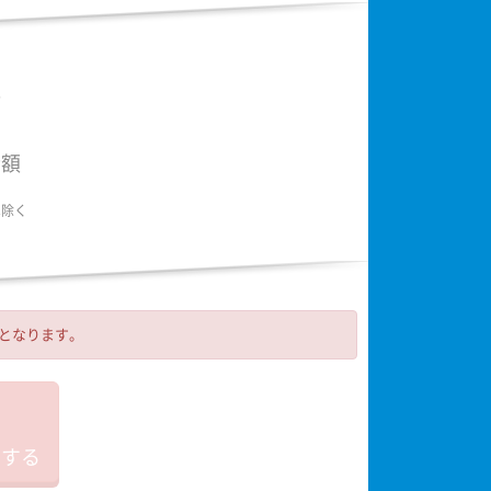
額
金額
は除く
可となります。
加する