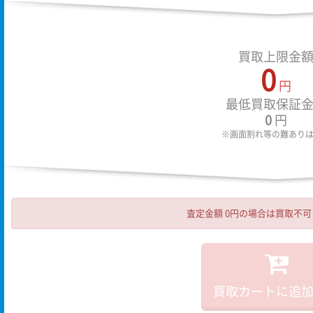
買取上限金
0
円
最低買取保証
0
円
※画面割れ等の難あり
査定金額 0円の場合は買取不
買取カートに追