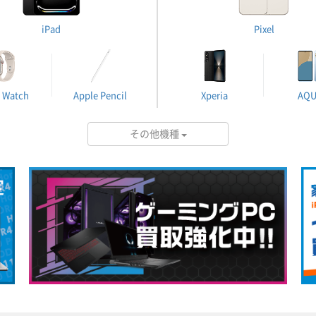
iPad
Pixel
 Watch
Apple Pencil
Xperia
AQ
その他機種