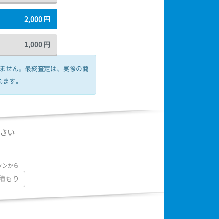
2,000
円
1,000
円
ません。
最終査定は、実際の商
れます。
さい
タンから
積もり