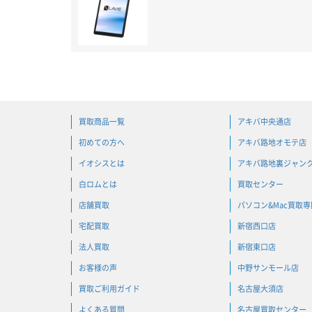
買取商品一覧
アキバ中央通店
初めての方へ
アキバ路地オモテ店
イオシスとは
アキバ路地裏ジャン
白ロムとは
買取センター
店舗買取
パソコン&Mac買取
宅配買取
新宿西口店
法人買取
新宿東口店
お客様の声
中野サンモール店
買取ご利用ガイド
名古屋大須店
よくある質問
名古屋買取センター