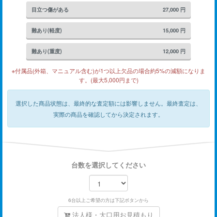
目立つ傷がある
27,000
円
難あり(軽度)
15,000
円
難あり(重度)
12,000
円
※付属品(外箱、マニュアル含む)が1つ以上欠品の場合約5%の減額になりま
す。(最大5,000円まで)
選択した商品状態は、最終的な査定額には影響しません。
最終査定は、
実際の商品を確認してから決定されます。
台数を選択してください
6台以上ご希望の方は下記ボタンから
法人様・大口用お見積もり