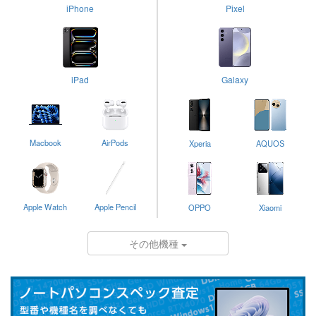
iPhone
Pixel
iPad
Galaxy
Macbook
AirPods
Xperia
AQUOS
Apple Watch
Apple Pencil
OPPO
Xiaomi
その他機種