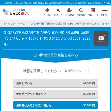
GIGABYTE GIGABYTE AERO15 OLED SB-8JP5130SP [15.6型 Core i7 10875H 16GB 512G
0
クーポン
ログイン
会員登録
買取検索
買取カート
MENU
【イオシス】ホーム
GIGABYTE AERO15 OLED SB-8JP5130SP [15.6型 Core i7 10875
GIGABYTE GIGABYTE AERO15 OLED SB-8JP5130SP
[15.6型 Core i7 10875H 16GB 512GB GTX1660Ti 2020
年]
この機種の買取価格を調べる
状態を選択してください
状態について
使用していない
42,000
円
使用感が少なく傷はない
38,500
円
使用感はあるが目立つ傷はない
35,000
円