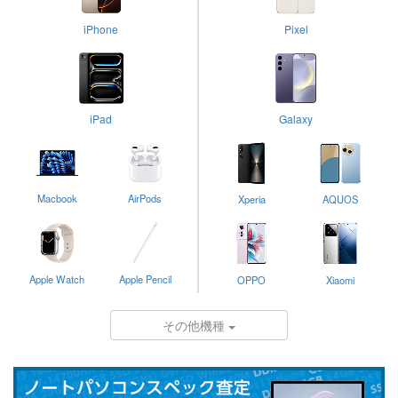
iPhone
Pixel
iPad
Galaxy
Macbook
AirPods
Xperia
AQUOS
Apple Watch
Apple Pencil
OPPO
Xiaomi
その他機種