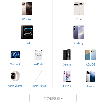
iPhone
Pixel
iPad
Galaxy
Macbook
AirPods
Xperia
AQUOS
Apple Watch
Apple Pencil
OPPO
Xiaomi
その他機種