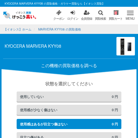
KYOCERA MARVERA KYY08 の買取価格 - ガラケー買取なら【イオシス買取】
0
クーポン
ログイン
会員登録
買取検索
買取カート
MENU
【イオシス】ホーム
MARVERA KYY08 の買取価格
KYOCERA MARVERA KYY08
この機種の買取価格を調べる
状態を選択してください
使用していない
0
円
使用感が少なく傷はない
0
円
使用感はあるが目立つ傷はない
0
円
目立つ傷がある
0
円