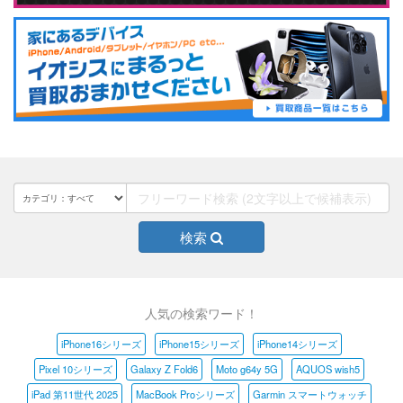
検索
人気の検索ワード！
iPhone16シリーズ
iPhone15シリーズ
iPhone14シリーズ
Pixel 10シリーズ
Galaxy Z Fold6
Moto g64y 5G
AQUOS wish5
iPad 第11世代 2025
MacBook Proシリーズ
Garmin スマートウォッチ