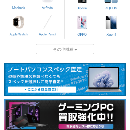
Macbook
AirPods
Xperia
AQUOS
Apple Watch
Apple Pencil
OPPO
Xiaomi
その他機種