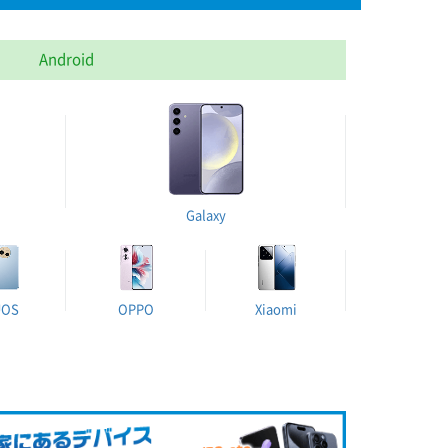
Android
Galaxy
UOS
OPPO
Xiaomi