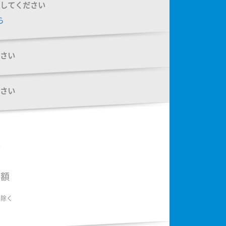
してください
ら
さい
さい
額
金額
は除く