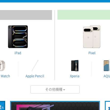
iPad
Pixel
 Watch
Apple Pencil
Xperia
AQ
その他機種