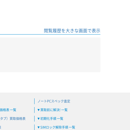
閲覧履歴を大きな画面で表示
ノートPCスペック査定
買取価格表 一覧
買取前に解決! 一覧
▼
タブ）買取価格表
初期化手順 一覧
▼
表
SIMロック解除手順 一覧
▼