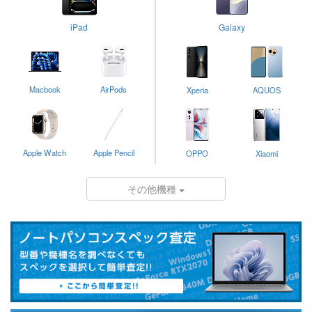
iPad
Galaxy
Macbook
AirPods
Xperia
AQUOS
Apple Watch
Apple Pencil
OPPO
Xiaomi
その他機種