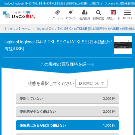
logicool logicool G413 TKL SE G413TKLSE [日本語配列/有線/USB] の買取価格 - アクセサリ/周
0
クーポン
ログイン
会員登録
買取検索
買取カート
MENU
【イオシス】ホーム
logicool G413 TKL SE G413TKLSE [日本語配列/有線/USB] の買取価格
logicool logicool G413 TKL SE G413TKLSE [日本語配列/
有線/USB]
この機種の買取価格を調べる
状態を選択してください
状態について
使用していない
3,000
円
使用感が少なく傷はない
2,000
円
使用感はあるが目立つ傷はない
1,000
円