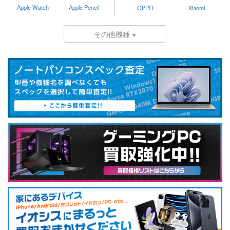
Apple Watch
Apple Pencil
OPPO
Xiaomi
その他機種