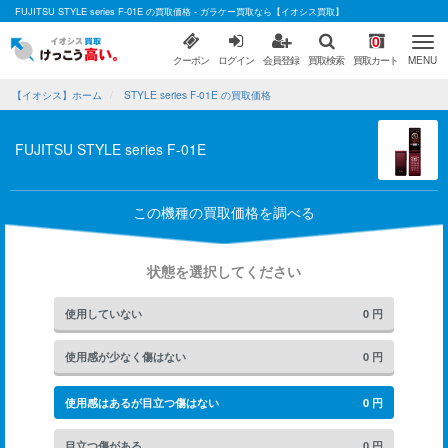
FUJITSU STYLE series F-01E の買取価格 - ガラケー買取なら【イオシス買取】
0
クーポン
ログイン
会員登録
買取検索
買取カート
MENU
【イオシス】ホーム
STYLE series F-01E の買取価格
FUJITSU STYLE series F-01E
この機種の買取価格を調べる
状態を選択してください
使用していない
0
円
使用感が少なく傷はない
0
円
使用感はあるが目立つ傷はない
0
円
目立つ傷がある
0
円