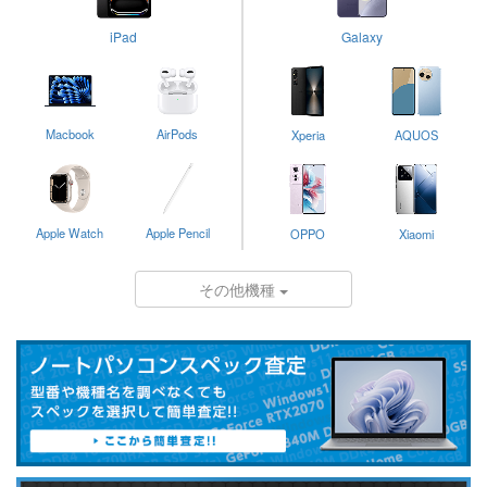
iPad
Galaxy
Macbook
AirPods
Xperia
AQUOS
Apple Watch
Apple Pencil
OPPO
Xiaomi
その他機種