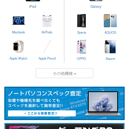
iPad
Galaxy
Macbook
AirPods
Xperia
AQUOS
Apple Watch
Apple Pencil
OPPO
Xiaomi
その他機種