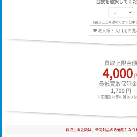
台数を選択してくだ
6台以上ご希望の方は下記ボ
法人様・大口用お見
買取上限金
4,000
最低買取保証
1,700
円
※画面割れ等の難あり
買取上限金額は、未開封品のみ適用となり