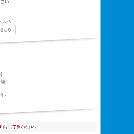
さい
タンから
積もり
額
円
金額
は除く
ます。ご了承ください。