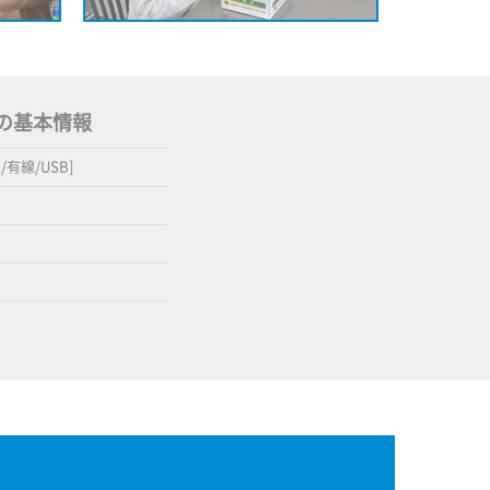
B] の基本情報
列/有線/USB]