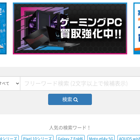
検索
人気の検索ワード！
e14シリーズ
Pixel 10シリーズ
Galaxy Z Fold6
Moto g64y 5G
AQUOS wis