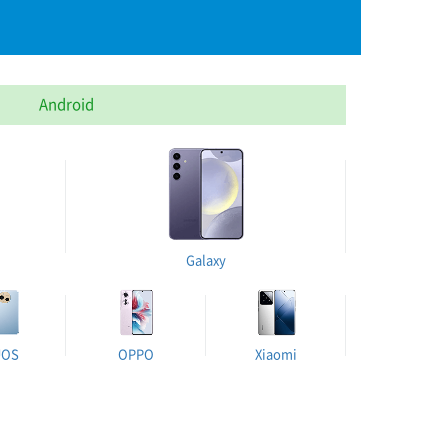
Android
Galaxy
UOS
OPPO
Xiaomi