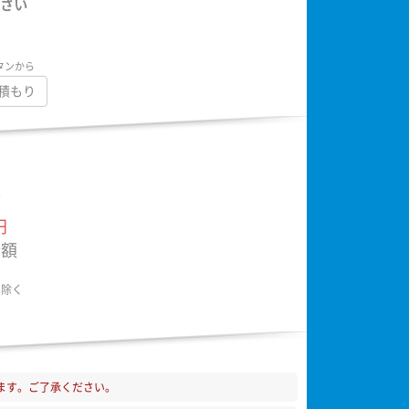
さい
タンから
積もり
額
円
金額
は除く
ます。ご了承ください。