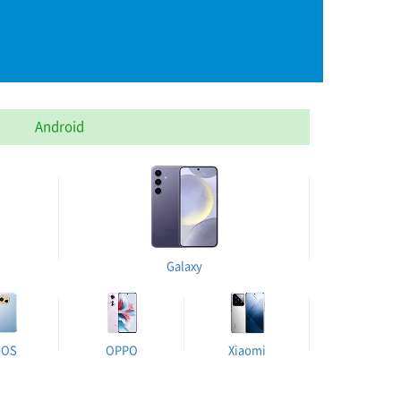
Android
Galaxy
UOS
OPPO
Xiaomi