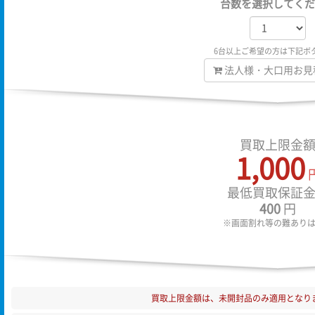
台数を選択してくだ
6台以上ご希望の方は下記ボ
法人様・大口用お見
買取上限金
1,000
最低買取保証
400
円
※画面割れ等の難あり
買取上限金額は、未開封品のみ適用となり