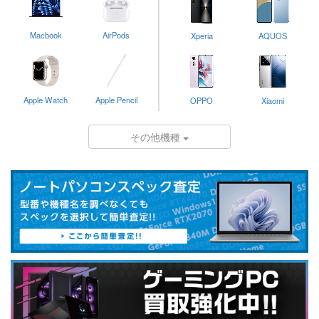
Macbook
AirPods
Xperia
AQUOS
Apple Watch
Apple Pencil
OPPO
Xiaomi
その他機種