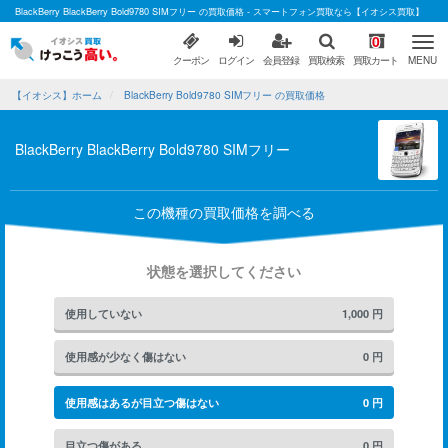
BlackBerry BlackBerry Bold9780 SIMフリー の買取価格 - スマートフォン買取なら【イオシス買取】
0
クーポン
ログイン
会員登録
買取検索
買取カート
MENU
【イオシス】ホーム
BlackBerry Bold9780 SIMフリー の買取価格
BlackBerry BlackBerry Bold9780 SIMフリー
この機種の買取価格を調べる
状態を選択してください
使用していない
1,000
円
使用感が少なく傷はない
0
円
使用感はあるが目立つ傷はない
0
円
目立つ傷がある
0
円