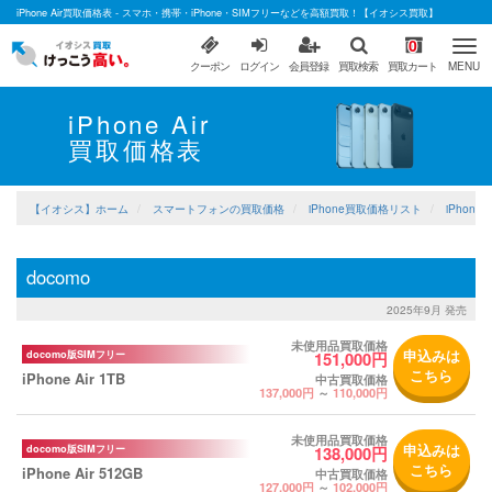
iPhone Air買取価格表 - スマホ・携帯・iPhone・SIMフリーなどを高額買取！【イオシス買取】
0
クーポン
ログイン
会員登録
買取検索
買取カート
MENU
iPhone
Air
買取価格表
【イオシス】ホーム
スマートフォンの買取価格
iPhone買取価格リスト
iPhone
docomo
2025年9月 発売
未使用品買取価格
申込みは
docomo版SIMフリー
151,000円
こちら
iPhone Air 1TB
中古買取価格
137,000円
～
110,000円
未使用品買取価格
申込みは
docomo版SIMフリー
138,000円
こちら
iPhone Air 512GB
中古買取価格
127,000円
～
102,000円