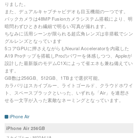
りました。
また、デュアルキャプチャビデオも目玉機能の一つです。
バックカメラは48MP Fusionカメラシステム搭載により、明
暗問わずひときわ繊細で明るい写真が撮れます。
ちなみに活用シーンが限られる超広角レンズは非搭載でシン
グルレンズとなっています
5コアGPUに押さえながらもNeural Acceleratorを内蔵した
A19 Proチップを搭載しProのパワーを体感しつつ、Appleが
設計した最新版のモデムC1Xによって省エネも兼ね備えてい
ます。
GB数は256GB、512GB、1TBまで選択可能。
カラバリはスカイブルー、ライトゴールド、クラウドホワイ
ト、スペースブラックといった、いずれも「Air」を連想さ
せる一文字が入った素敵なネーミングとなっています。
iPhone Air
iPhone Air 256GB
スカイブルー：MG2A4J/A