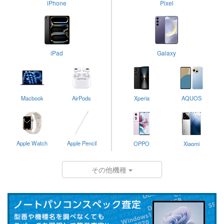
iPhone
Pixel
iPad
Galaxy
Macbook
AirPods
Xperia
AQUOS
Apple Watch
Apple Pencil
OPPO
Xiaomi
その他機種