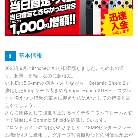
基本情報
2025年9月にiPhoneにAirが初登場しました。その名の通
り、超薄、超軽、なのに超頑丈。
史上初の5.64mmの薄さでありながら、Ceramic Shield 2で
強化した6.5インチの大きめなSuper Retina XDRディスプレ
イを備えつつ165gの重さに抑えたのはAirとしての特徴と言
えるでしょう。
さらに筐体として強度を上げるべくチタニウムフレームと併
せて背面にもCeramic Shieldを搭載しています。
フロントカメラの進化がめざましく、18MPセンターフレー
ム機能付きに進化し、グループ写真撮影などの利便性が上が